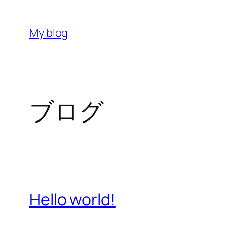
内
容
My blog
を
ス
キ
ッ
ブログ
プ
Hello world!